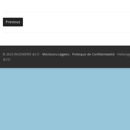
Previous
© 2025 INGENIERIE &CO -
Mentions Légales
-
Politique de Confidentialité
- Héberg
&CO.