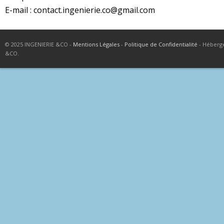
E-mail : contact.ingenierie.co@gmail.com
© 2025 INGENIERIE &CO -
Mentions Légales
-
Politique de Confidentialité
- Héberg
&CO.